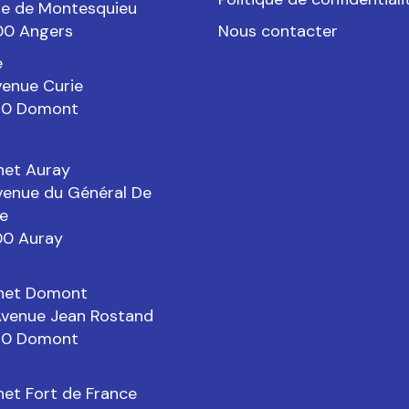
ue de Montesquieu
0 Angers
Nous contacter
e
venue Curie
0 Domont
net Auray
avenue du Général De
e
0 Auray
net Domont
Avenue Jean Rostand
0 Domont
net Fort de France