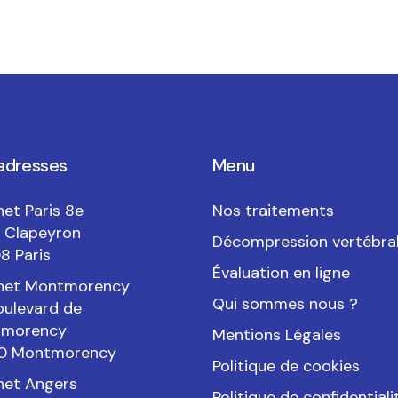
adresses
Menu
et Paris 8e
Nos traitements
e Clapeyron
Décompression vertébra
8 Paris
Évaluation en ligne
net Montmorency
Qui sommes nous ?
oulevard de
morency
Mentions Légales
0 Montmorency
Politique de cookies
net Angers
Politique de confidentiali