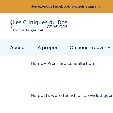
Skip
to
Suivez-nous:
Facebook
Twitter
Instagram
the
Qui somm
content
Notre éq
Accueil
A propos
Où nous trouver ?
Home
Première consultation
Qui sommes-nous
Nos centres
Notre équipe
Rendez-vous
No posts were found for provided que