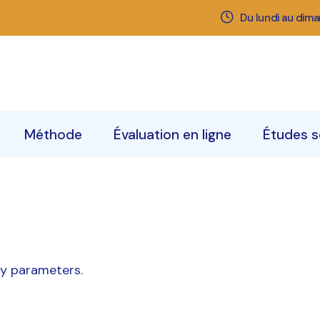
Du lundi au dim
es-nous
Nos centres
La décompression
neurovertébrale
uipe
Rendez-vous
Traitements
Symptômes
Méthode
Évaluation en ligne
Études s
La décompression
neurovertébrale
Traitements
Symptômes
ry parameters.