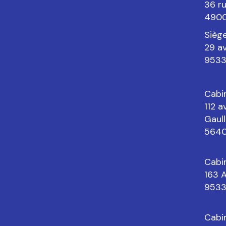
36 r
4900
Sièg
29 a
9533
Cabi
112 
Gaull
5640
Cabi
163 
9533
Cabi