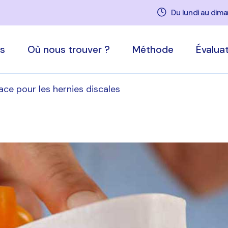
Du lundi au dim
s
Où nous trouver ?
Méthode
Évaluat
ace pour les hernies discales
mes-nous
Nos centres
La décompression
neurovertébrale
uipe
Rendez-vous
Traitements
Symptômes