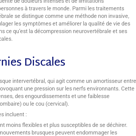
uente de douleurs intenses et de limitations
 personnes à travers le monde. Parmi les traitements
ébrale se distingue comme une méthode non invasive,
oulager les symptômes et améliorer la qualité de vie des
ons ce qu’est la décompression neurovertébrale et ses
cales.
nies Discales
isque intervertébral, qui agit comme un amortisseur entr
provoquant une pression sur les nerfs environnants. Cette
tenses, des engourdissements et une faiblesse
ombaire) ou le cou (cervical).
s incluent :
t moins flexibles et plus susceptibles de se déchirer.
es mouvements brusques peuvent endommager les