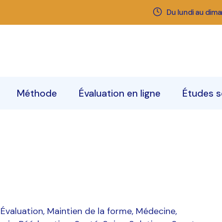
Du lundi au dim
Qui sommes-nous
Nos centres
La d
neur
Notre équipe
Rendez-vous
Trai
Sym
Méthode
Évaluation en ligne
Études s
La décompression
neurovertébrale
Traitements
Symptômes
Évaluation
Maintien de la forme
Médecine