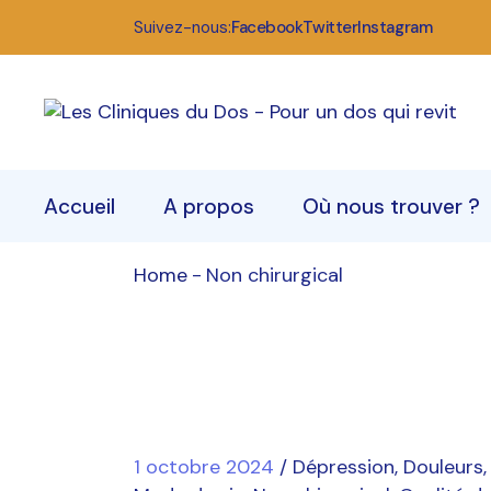
Skip
to
Suivez-nous:
Facebook
Twitter
Instagram
the
content
Accueil
A propos
Où nous trouver ?
Home
Non chirurgical
Qui sommes-nous
Nos centres
Notre équipe
Rendez-vous
1 octobre 2024
Dépression
Douleurs