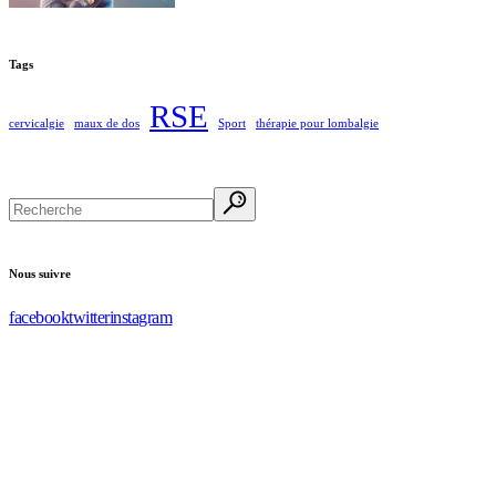
Tags
RSE
cervicalgie
maux de dos
Sport
thérapie pour lombalgie
Search
Nous suivre
facebook
twitter
instagram