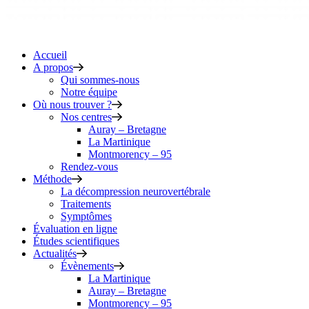
Accueil
A propos
Qui sommes-nous
Notre équipe
Où nous trouver ?
Nos centres
Auray – Bretagne
La Martinique
Montmorency – 95
Rendez-vous
Méthode
La décompression neurovertébrale
Traitements
Symptômes
Évaluation en ligne
Études scientifiques
Actualités
Évènements
La Martinique
Auray – Bretagne
Montmorency – 95