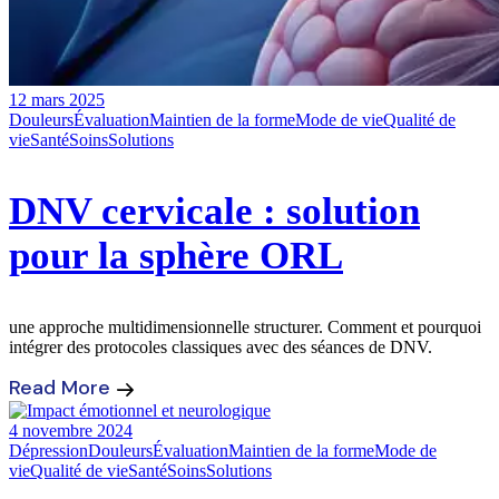
12 mars 2025
Douleurs
Évaluation
Maintien de la forme
Mode de vie
Qualité de
vie
Santé
Soins
Solutions
DNV cervicale : solution
pour la sphère ORL
une approche multidimensionnelle structurer. Comment et pourquoi
intégrer des protocoles classiques avec des séances de DNV.
Read More
4 novembre 2024
Dépression
Douleurs
Évaluation
Maintien de la forme
Mode de
vie
Qualité de vie
Santé
Soins
Solutions