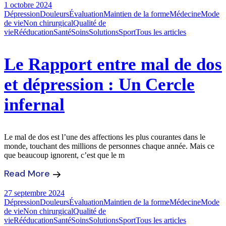
1 octobre 2024
Dépression
Douleurs
Évaluation
Maintien de la forme
Médecine
Mode
de vie
Non chirurgical
Qualité de
vie
Rééducation
Santé
Soins
Solutions
Sport
Tous les articles
Le Rapport entre mal de dos
et dépression : Un Cercle
infernal
Le mal de dos est l’une des affections les plus courantes dans le
monde, touchant des millions de personnes chaque année. Mais ce
que beaucoup ignorent, c’est que le m
Read More
27 septembre 2024
Dépression
Douleurs
Évaluation
Maintien de la forme
Médecine
Mode
de vie
Non chirurgical
Qualité de
vie
Rééducation
Santé
Soins
Solutions
Sport
Tous les articles