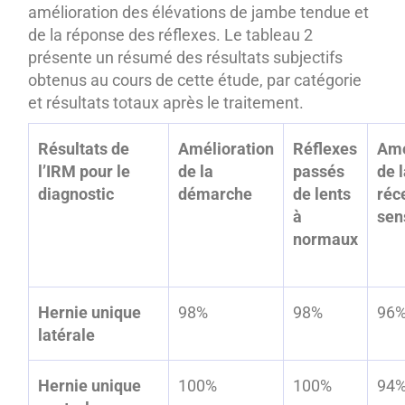
amélioration des élévations de jambe tendue et
de la réponse des réflexes. Le tableau 2
présente un résumé des résultats subjectifs
obtenus au cours de cette étude, par catégorie
et résultats totaux après le traitement.
Résultats de
Amélioration
Réflexes
Amé
l’IRM pour le
de la
passés
de 
diagnostic
démarche
de lents
réc
à
sen
normaux
Hernie unique
98%
98%
96
latérale
Hernie unique
100%
100%
94